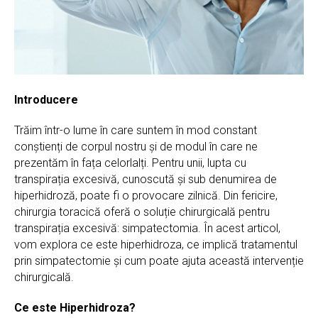
Introducere
Trăim într-o lume în care suntem în mod constant
conștienți de corpul nostru și de modul în care ne
prezentăm în fața celorlalți. Pentru unii, lupta cu
transpirația excesivă, cunoscută și sub denumirea de
hiperhidroză, poate fi o provocare zilnică. Din fericire,
chirurgia toracică oferă o soluție chirurgicală pentru
transpirația excesivă: simpatectomia. În acest articol,
vom explora ce este hiperhidroza, ce implică tratamentul
prin simpatectomie și cum poate ajuta această intervenție
chirurgicală.
Ce este Hiperhidroza?