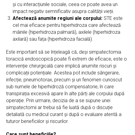
și cu interacțiunile sociale, ceea ce poate avea un
impact negativ semnificativ asupra calității vieții.
Afectează anumite regiuni ale corpului:
STE este
cel mai eficace pentru hiperhidroza care afectează
mâinile (hiperhidroza palmară), axilele (hiperhidroza
axilară) sau fața (hiperhidroza facială).
Este important să se înțeleagă că, deși simpatectomia
toracică endoscopică poate fi extrem de eficace, este o
intervenție chirurgicală care implică anumite riscuri și
complicații potențiale. Acestea pot include sângerare,
infecție, pneumotorax, precum și un fenomen cunoscut
sub numele de hiperhidroză compensatorie, în care
transpirația excesivă apare în alte părți ale corpului după
operație. Prin urmare, decizia de a se supune unei
simpatectomii ar trebui să fie luată după o discuție
detaliată cu medicul curant și după o evaluare atentă a
tuturor beneficiilor și riscurilor.
Care sunt beneficiile?