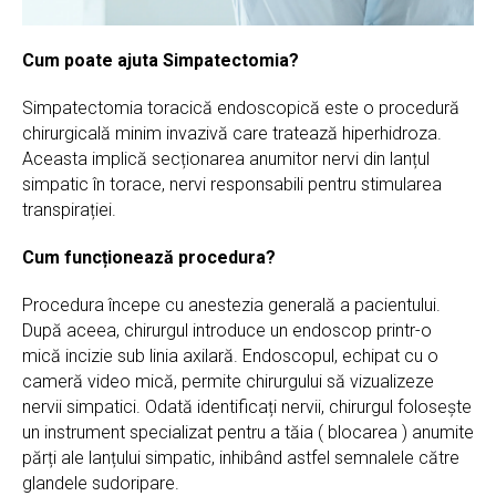
Cum poate ajuta Simpatectomia?
Simpatectomia toracică endoscopică este o procedură
chirurgicală minim invazivă care tratează hiperhidroza.
Aceasta implică secționarea anumitor nervi din lanțul
simpatic în torace, nervi responsabili pentru stimularea
transpirației.
Cum funcționează procedura?
Procedura începe cu anestezia generală a pacientului.
După aceea, chirurgul introduce un endoscop printr-o
mică incizie sub linia axilară. Endoscopul, echipat cu o
cameră video mică, permite chirurgului să vizualizeze
nervii simpatici. Odată identificați nervii, chirurgul folosește
un instrument specializat pentru a tăia ( blocarea ) anumite
părți ale lanțului simpatic, inhibând astfel semnalele către
glandele sudoripare.