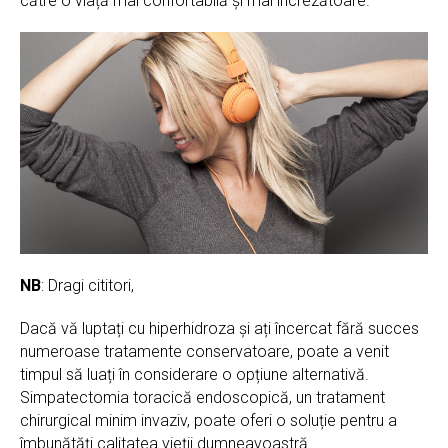
către o viață mai confortabilă și mai încrezătoare.
NB
: Dragi cititori,
Dacă vă luptați cu hiperhidroza și ați încercat fără succes
numeroase tratamente conservatoare, poate a venit
timpul să luați în considerare o opțiune alternativă.
Simpatectomia toracică endoscopică, un tratament
chirurgical minim invaziv, poate oferi o soluție pentru a
îmbunătăți calitatea vieții dumneavoastră.