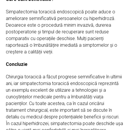
Simpatectomia toracică endoscopică poate aduce o
ameliorare semnificativă persoanelor cu hiperhidroză.
Deoarece este o procedură minim invazivă, durerea
postoperatorie și timpul de recuperare sunt reduse
comparativ cu operațiile deschise. Mulți pacienți
raportează o îmbunătățire imediată a simptomelor și o
creștere a calității vieții.
Concluzie
Chirurgia toracică a făcut progrese semnificative în ultimii
ani, iar simpatectomia toracică endoscopică reprezintă
un exemplu excelent de utilizare a tehnologiei și a
cunoștințelor medicale pentru a îmbunătăți viața
pacienților. Cu toate acestea, ca în cazul oricărui
tratament chirurgical, este important să se discute în
detaliu cu medicul despre potențialele beneficii și riscuri.
În cazul hiperhidrozei, simpatectomia poate deschide ușa