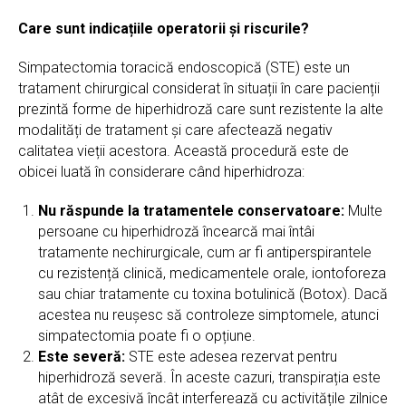
Care sunt indicațiile operatorii și riscurile?
Simpatectomia toracică endoscopică (STE) este un
tratament chirurgical considerat în situații în care pacienții
prezintă forme de hiperhidroză care sunt rezistente la alte
modalități de tratament și care afectează negativ
calitatea vieții acestora. Această procedură este de
obicei luată în considerare când hiperhidroza:
Nu răspunde la tratamentele conservatoare:
Multe
persoane cu hiperhidroză încearcă mai întâi
tratamente nechirurgicale, cum ar fi antiperspirantele
cu rezistență clinică, medicamentele orale, iontoforeza
sau chiar tratamente cu toxina botulinică (Botox). Dacă
acestea nu reușesc să controleze simptomele, atunci
simpatectomia poate fi o opțiune.
Este severă:
STE este adesea rezervat pentru
hiperhidroză severă. În aceste cazuri, transpirația este
atât de excesivă încât interferează cu activitățile zilnice